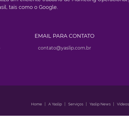
asil, tais como o Google.
EMAIL PARA CONTATO
o
contato@yaslip.com.br
Home
A Yaslip
Serviços
Yaslip News
Vídeos