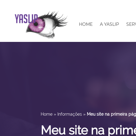
HOME
A YASLIP
SER
Home
»
Informações
»
Meu site na primeira pá
Meu site na prim