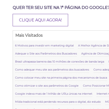
QUER TER SEU SITE NA 1ª PÁGINA DO GOOGLE
CLIQUE AQUI AGORA!
Mais Visitados
6 Motivos para investir em marketing digital
A Melhor Agência de SE
Adequar o Site aos Parâmetros dos Buscadores
Agência de Otimizaç
Brasil ultrapassa barreira das 10 milhões de conexões de banda larga
Como adequar meu site aos parâmetros dos buscadores
Como adequ
Como colocar meu site na primeira página dos mecanismos de busca
Como otimizar o site aos parâmetros do Google
Como Posicionar M
Google indexa mais de 1 trilhão de URLs únicas na internet
Internet 
Mídia tradicional está perdendo recursos para o digital, diz estudo
MO