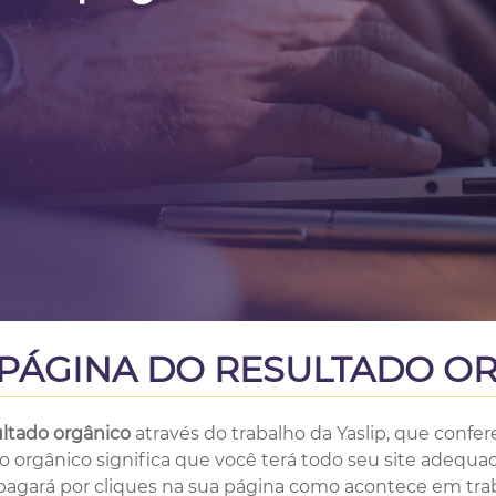
A PÁGINA DO RESULTADO O
ultado orgânico
através do trabalho da Yaslip, que confer
ado orgânico significa que você terá todo seu site adeq
ão pagará por cliques na sua página como acontece em tra