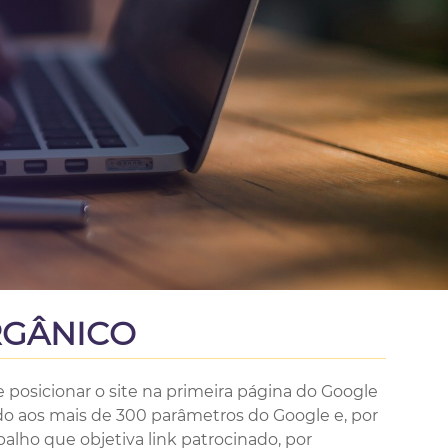
RGÂNICO
e posicionar o site na primeira página do Google
uado aos mais de 300 parâmetros do Google e, por
balho que objetiva link patrocinado, por