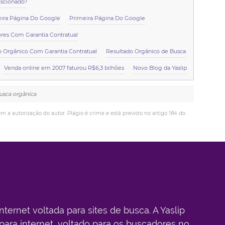
oscionado?
eira Página Do Google
Primeira Página Do Google
res Com Garantia Contratual
o Orgânico Com Garantia Contratual
Resultado Orgânico de Busca
Venda online em 2007 faturou R$6,3 bilhões
Novo Blog da Yaslip
busca orgânica
em a autorização do autor. Plágio é crime e está previsto no artigo 184 do
ternet voltada para sites de busca. A Yaslip
para internet, voltado para os buscadores no