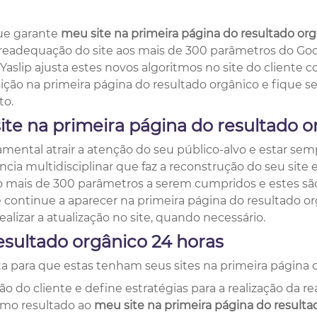
que garante
meu site na primeira página do resultado or
 – readequação do site aos mais de 300 parâmetros do G
Yaslip ajusta estes novos algoritmos no site do cliente
osição na primeira página do resultado orgânico e fique
to.
ite na primeira página do resultado o
tal atrair a atenção do seu público-alvo e estar sempr
ncia multidisciplinar que faz a reconstrução do seu site
o mais de 300 parâmetros a serem cumpridos e estes são
e continue a aparecer na primeira página do resultado 
lizar a atualização no site, quando necessário.
esultado orgânico
24 horas
a para que estas tenham seus sites na primeira página d
ão do cliente e define estratégias para a realização da 
timo resultado ao
meu site na primeira página do resulta