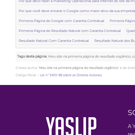
Por que devo fazer a marketing Operacional para Internet do site da 
Por que você deve encarar o Google como maior ativo da sua empresa
Primeira Página do Google com Garantia Contratual
Primeira Págin
Primeira Página do Resultado Natural com Garantia Contratual
Quais
Resultado Natural Com Garantia Contratual
Resultado Natural dos B
Tags desta página:
Meu site na primeira página do resultado orgânico, c
O texto acima "
Meu site na primeira página do resultado orgânico
" é de dire
Código Penal. –
Lei n° 9.610-98 sobre os Direitos Autorais
.
S
A 
re