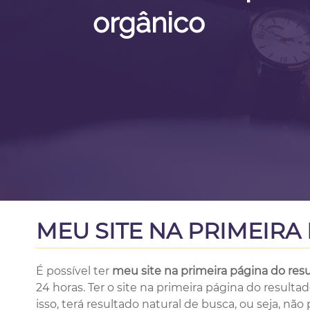
orgânico
MEU SITE NA PRIMEIR
É possível ter
meu site na primeira página do res
24 horas. Ter o site na primeira página do result
isso, terá resultado natural de busca, ou seja, n