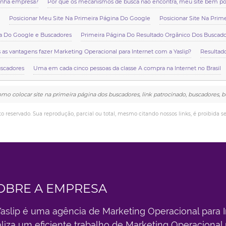
minha empresa?
Por que os mecanismos de busca não encontra, meu site bem p
Posicionar Meu Site Na Primeira Página Do Google
Posicionar Site Na Prim
a Do Google e Buscadores
Primeira Página Do Resultado Orgânico Dos Buscado
 as vantagens fazer Marketing Operacional para Internet com a Yaslip?
Resultad
uscadores
Uma em cada cinco pessoas da classe A compra na Internet no Brasil
omo colocar site na primeira página dos buscadores, link patrocinado, buscadores, 
ito reservado. Sua reprodução, parcial ou total, mesmo citando nossos links, é proibida s
OBRE A EMPRESA
Yaslip é uma agência de Marketing Operacional para In
aliza um eficiente trabalho de Marketing Operacional 