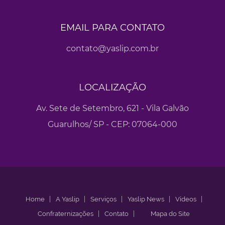
EMAIL PARA CONTATO
contato@yaslip.com.br
LOCALIZAÇÃO
Av. Sete de Setembro, 621 - Vila Galvão
Guarulhos/ SP - CEP: 07064-000
Home
A Yaslip
Serviços
Yaslip News
Vídeos
Confraternizações
Contato
Mapa do Site